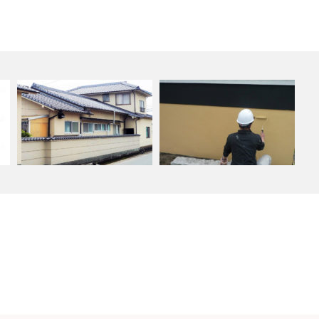
岡山市北区Ｍ様邸 外壁
ＧＡＩＮＡ（ガイナ）以外もや
GAINA（ガイナ…
ってます。