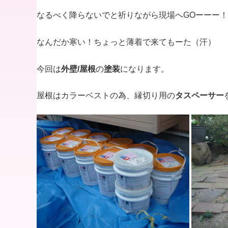
なるべく降らないでと祈りながら現場へGOーーー！
なんだか寒い！ちょっと薄着で来てもーた（汗）
今回は
外壁/屋根
の
塗装
になります。
屋根はカラーベストの為、縁切り用の
タスペーサー