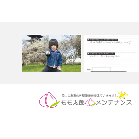
もも太郎メンテナンスのホーム
塀塗装(ナノコンポジットW)施
ページができ…
工の岡山県…