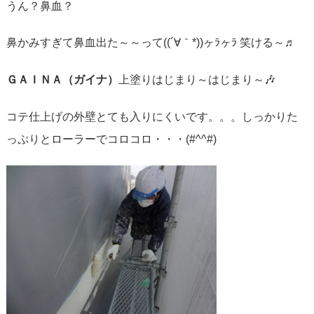
うん？鼻血？
鼻かみすぎて鼻血出た～～って((´∀｀*))ヶﾗヶﾗ 笑ける～♬
ＧＡＩＮＡ（ガイナ）
上塗りはじまり～はじまり～🎶
コテ仕上げの外壁とても入りにくいです。。。しっかりた
っぷりとローラーでコロコロ・・・(#^^#)