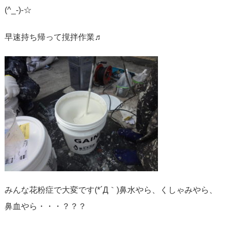
(^_-)-☆
早速持ち帰って撹拌作業♬
みんな花粉症で大変です(*´Д｀)鼻水やら、くしゃみやら、
鼻血やら・・・？？？