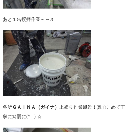
あと１缶撹拌作業～～♬
各所
ＧＡＩＮＡ（ガイナ）
上塗り作業風景！真心こめて丁
寧に綺麗に(^_-)-☆