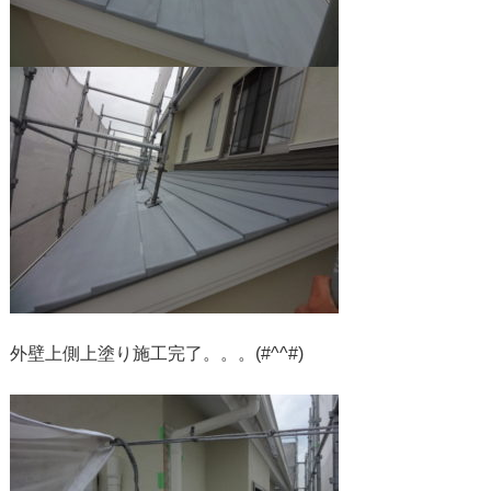
外壁上側上塗り施工完了。。。(#^^#)