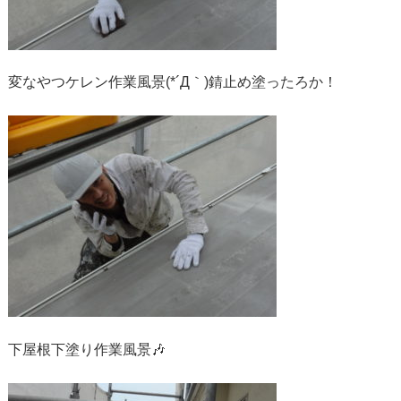
変なやつケレン作業風景(*´Д｀)錆止め塗ったろか！
下屋根下塗り作業風景🎶