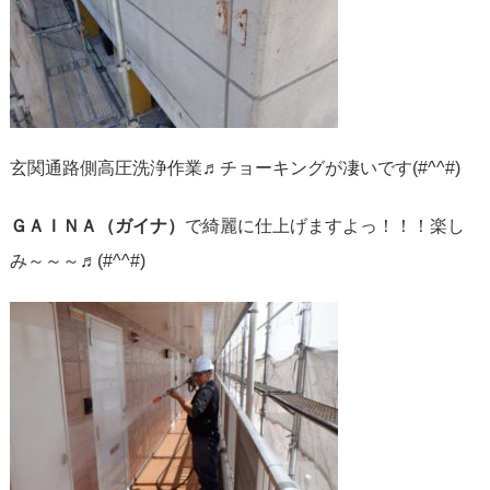
玄関通路側高圧洗浄作業♬チョーキングが凄いです(#^^#)
ＧＡＩＮＡ（ガイナ）
で綺麗に仕上げますよっ！！！楽し
み～～～♬(#^^#)