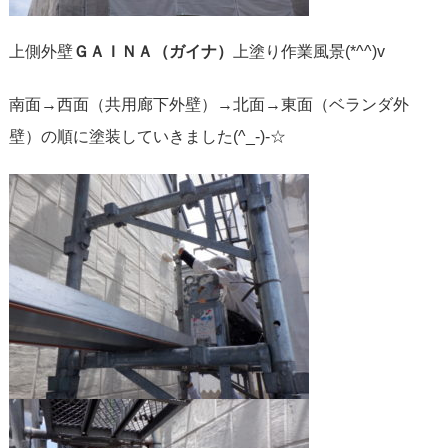
上側外壁
ＧＡＩＮＡ（ガイナ）
上塗り作業風景(*^^)v
南面→西面（共用廊下外壁）→北面→東面（ベランダ外
壁）の順に塗装していきました(^_-)-☆