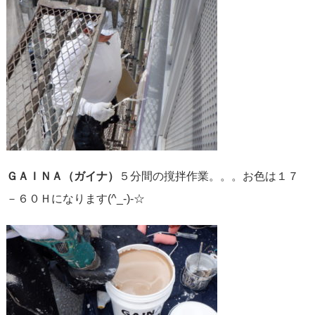
ＧＡＩＮＡ（ガイナ）
５分間の撹拌作業。。。お色は１７
－６０Ｈになります(^_-)-☆