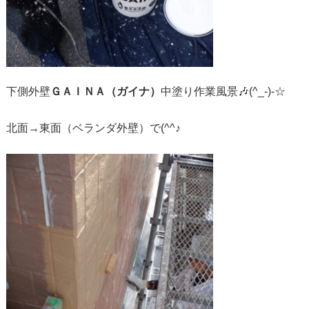
下側外壁
ＧＡＩＮＡ（ガイナ）
中塗り作業風景🎶(^_-)-☆
北面→東面（ベランダ外壁）で(^^♪