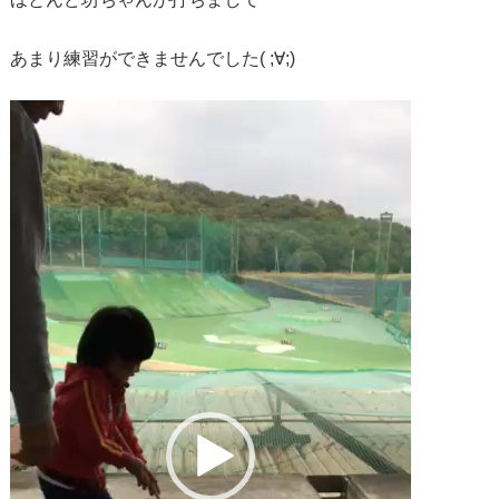
あまり練習ができませんでした( ;∀;)
動
画
プ
レ
ー
ヤ
ー