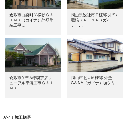
倉敷市白楽町Ｙ様邸ＧＡ
岡山県総社市Ｅ様邸 外壁/
ＩＮＡ（ガイナ）外壁塗
屋根ＧＡＩＮＡ（ガイ
装工事…
ナ）…
倉敷市矢部A様喫茶店リニ
岡山市北区Ｍ様邸 外壁
ューアル塗装工事ＧＡＩ
GAINA（ガイナ）塀シリ
ＮＡ…
コ…
ガイナ施工物語