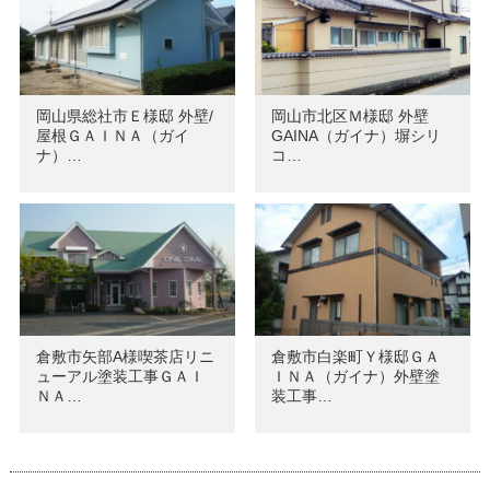
岡山県総社市Ｅ様邸 外壁/
岡山市北区Ｍ様邸 外壁
屋根ＧＡＩＮＡ（ガイ
GAINA（ガイナ）塀シリ
ナ）…
コ…
倉敷市矢部A様喫茶店リニ
倉敷市白楽町Ｙ様邸ＧＡ
ューアル塗装工事ＧＡＩ
ＩＮＡ（ガイナ）外壁塗
ＮＡ…
装工事…