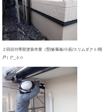
２回目付帯部塗装作業（竪樋/幕板/小庇/スリムダクト/雨
戸）(^_-)-☆