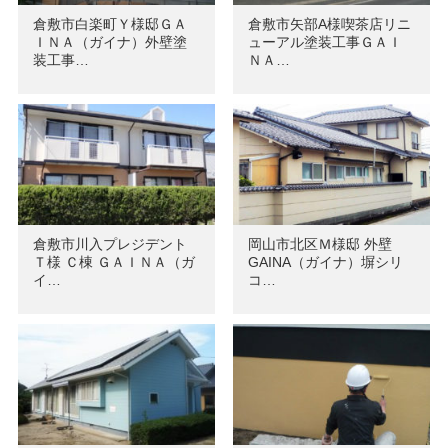
倉敷市白楽町Ｙ様邸ＧＡ
倉敷市矢部A様喫茶店リニ
ＩＮＡ（ガイナ）外壁塗
ューアル塗装工事ＧＡＩ
装工事…
ＮＡ…
倉敷市川入プレジデント
岡山市北区Ｍ様邸 外壁
Ｔ様 Ｃ棟 ＧＡＩＮＡ（ガ
GAINA（ガイナ）塀シリ
イ…
コ…