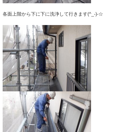
各面上階から下に下に洗浄して行きます(^_-)-☆