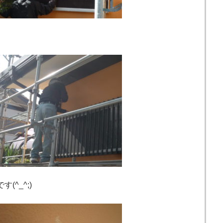
^_^;)