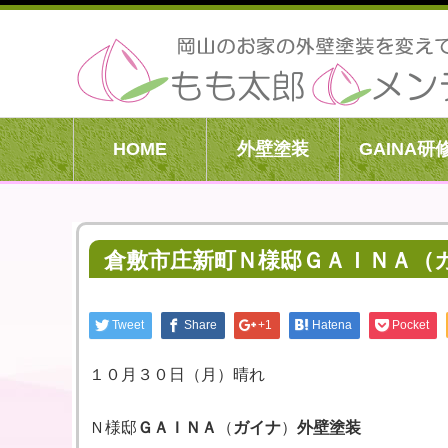
HOME
外壁塗装
GAINA研
倉敷市庄新町Ｎ様邸ＧＡＩＮＡ（ガ
Tweet
Share
+1
Hatena
Pocket
１０月３０日（月）晴れ
Ｎ様邸
ＧＡＩＮＡ
（
ガイナ
）
外壁塗装