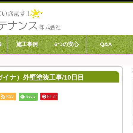
修
施工事例
6つの安心
Q&A
イナ）外壁塗装工事/10日目
RSS
feedly
Pin it