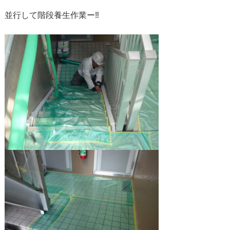
並行して階段養生作業ー‼