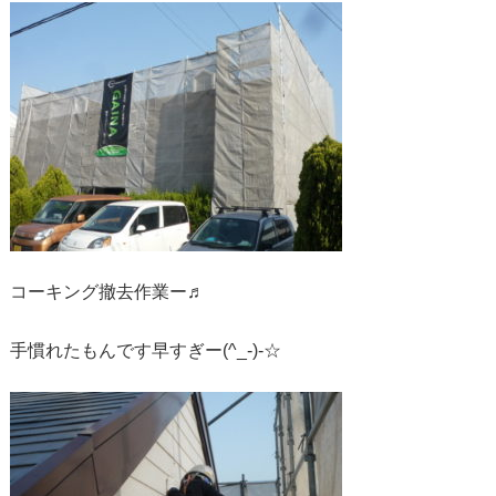
コーキング撤去作業ー♬
手慣れたもんです早すぎー(^_-)-☆