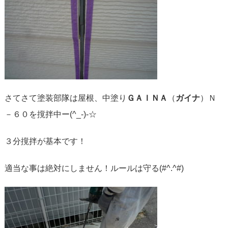
さてさて塗装部隊は屋根、中塗り
ＧＡＩＮＡ
（
ガイナ
）Ｎ
－６０を撹拌中ー(^_-)-☆
３分撹拌が基本です！
適当な事は絶対にしません！ルールは守る(#^.^#)