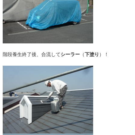
階段養生終了後、合流して
シーラー
（
下塗り
）！