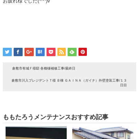
お疲れ様でした(*^^)v
倉敷市有城Ｆ様邸 各種樋補修工事/最終日
倉敷市川入プレジデントＴ様 Ｂ棟 ＧＡＩＮＡ（ガイナ）外壁塗装工事/１３
日目
ももたろうメンテナンスおすすめ記事