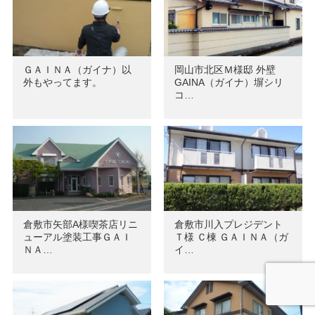
ＧＡＩＮＡ（ガイナ）以
岡山市北区Ｍ様邸 外壁
外もやってます。
GAINA（ガイナ）塀シリ
コ…
倉敷市矢部A様喫茶店リニ
倉敷市川入プレジデント
ューアル塗装工事ＧＡＩ
Ｔ様 Ｃ棟 ＧＡＩＮＡ（ガ
ＮＡ…
イ…