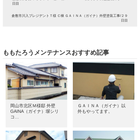
日目
倉敷市川入プレジデントＴ様 Ｃ棟 ＧＡＩＮＡ（ガイナ）外壁塗装工事/２９
日目
ももたろうメンテナンスおすすめ記事
岡山市北区Ｍ様邸 外壁
ＧＡＩＮＡ（ガイナ）以
GAINA（ガイナ）塀シリ
外もやってます。
コ…