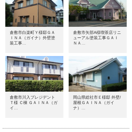
倉敷市白楽町Ｙ様邸ＧＡ
倉敷市矢部A様喫茶店リニ
ＩＮＡ（ガイナ）外壁塗
ューアル塗装工事ＧＡＩ
装工事…
ＮＡ…
倉敷市川入プレジデント
岡山県総社市Ｅ様邸 外壁/
Ｔ様 Ｃ棟 ＧＡＩＮＡ（ガ
屋根ＧＡＩＮＡ（ガイ
イ…
ナ）…