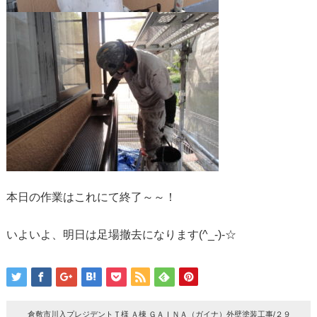
本日の作業はこれにて終了～～！
いよいよ、明日は足場撤去になります(^_-)-☆
倉敷市川入プレジデントＴ様 Ａ棟 ＧＡＩＮＡ（ガイナ）外壁塗装工事/２９