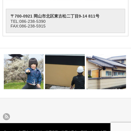
〒700-0921 岡山市北区東古松二丁目9-14 811号
TEL:
086-238-5390
FAX:086-238-5915
スのホーム
ＧＡＩＮＡ（ガイナ）以外もや
岡山市北区Ｍ様邸 外壁
塀塗装(ナノコンポジットW
ってます。
GAINA（ガイナ…
工の岡山県…