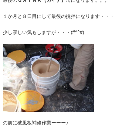
最後の
ＧＡＩＮＡ（ガイナ）
缶になります。。。
１か月と８日目にして最後の撹拌になります・・・
少し寂しい気もしますが・・・(#^^#)
の前に破風板補修作業ーーー♪