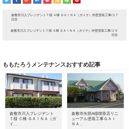
倉敷市川入プレジデントＴ様 Ａ棟 ＧＡＩＮＡ（ガイナ）外壁塗装工事/３７
日目
倉敷市川入プレジデントＴ様 Ａ棟 ＧＡＩＮＡ（ガイナ）外壁塗装工事/３９
日目
ももたろうメンテナンスおすすめ記事
倉敷市川入プレジデント
倉敷市矢部A様喫茶店リニ
Ｔ様 Ｃ棟 ＧＡＩＮＡ（ガ
ューアル塗装工事ＧＡＩ
イ…
ＮＡ…