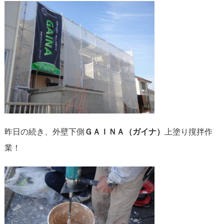
昨日の続き、外壁下側
ＧＡＩＮＡ（ガイナ）
上塗り撹拌作
業！