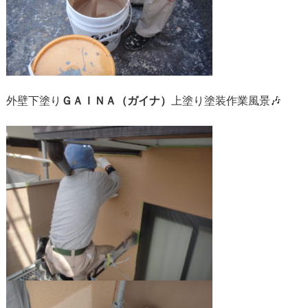
外壁下塗り
ＧＡＩＮＡ（ガイナ）
上塗り塗装作業風景🎶