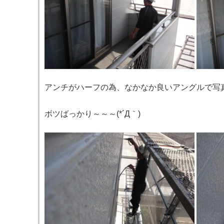
アンチがハーフの為、なかなか良いアングルで写
ボツばっかり～～～(*´Д｀)