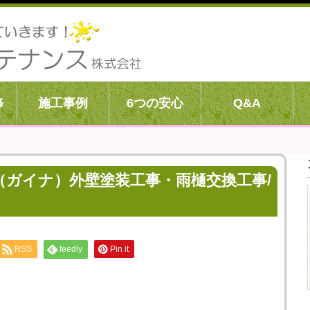
修
施工事例
6つの安心
Q&A
（ガイナ）外壁塗装工事・雨樋交換工事/
RSS
feedly
Pin it