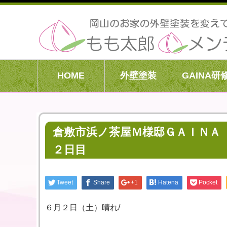
HOME
外壁塗装
GAINA研
倉敷市浜ノ茶屋Ｍ様邸ＧＡＩＮＡ
２日目
Tweet
Share
+1
Hatena
Pocket
６月２日（土）晴れ/