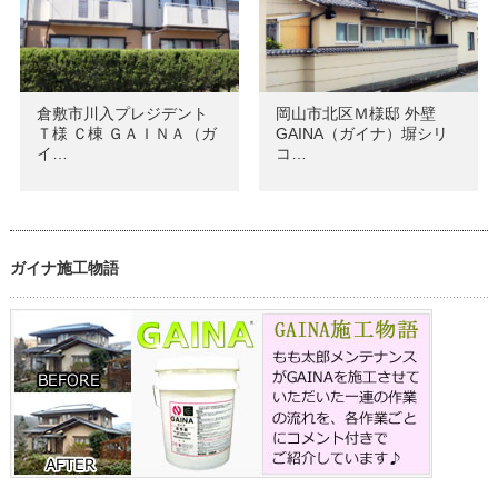
倉敷市川入プレジデント
岡山市北区Ｍ様邸 外壁
Ｔ様 Ｃ棟 ＧＡＩＮＡ（ガ
GAINA（ガイナ）塀シリ
イ…
コ…
ガイナ施工物語