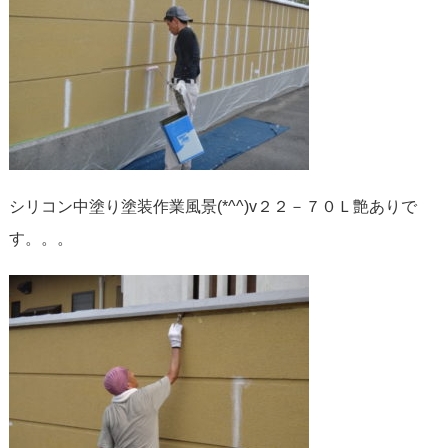
シリコン中塗り塗装作業風景(*^^)v２２－７０Ｌ艶ありで
す。。。