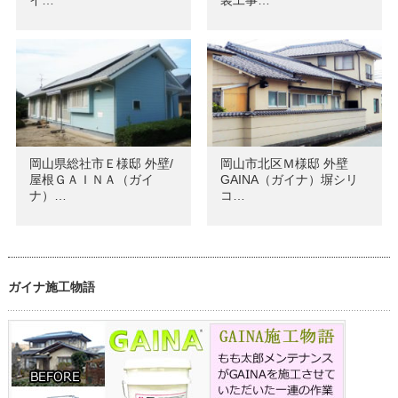
岡山県総社市Ｅ様邸 外壁/
岡山市北区Ｍ様邸 外壁
屋根ＧＡＩＮＡ（ガイ
GAINA（ガイナ）塀シリ
ナ）…
コ…
ガイナ施工物語