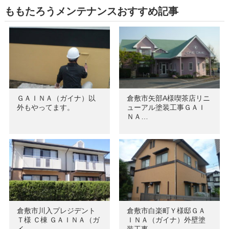
ももたろうメンテナンスおすすめ記事
ＧＡＩＮＡ（ガイナ）以
倉敷市矢部A様喫茶店リニ
外もやってます。
ューアル塗装工事ＧＡＩ
ＮＡ…
倉敷市川入プレジデント
倉敷市白楽町Ｙ様邸ＧＡ
Ｔ様 Ｃ棟 ＧＡＩＮＡ（ガ
ＩＮＡ（ガイナ）外壁塗
イ…
装工事…