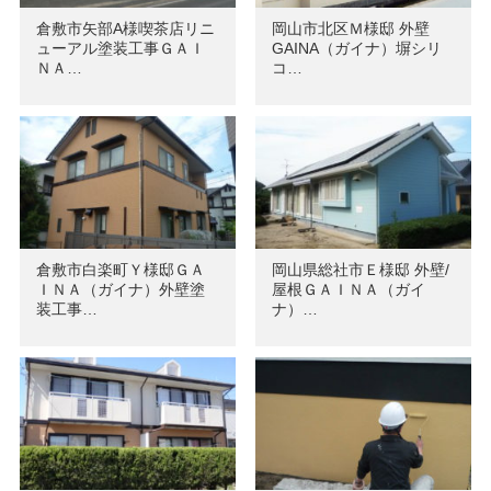
倉敷市矢部A様喫茶店リニ
岡山市北区Ｍ様邸 外壁
ューアル塗装工事ＧＡＩ
GAINA（ガイナ）塀シリ
ＮＡ…
コ…
倉敷市白楽町Ｙ様邸ＧＡ
岡山県総社市Ｅ様邸 外壁/
ＩＮＡ（ガイナ）外壁塗
屋根ＧＡＩＮＡ（ガイ
装工事…
ナ）…