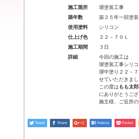
施工箇所
塀塗装工事
築年数
築２５年一回塗装
使用塗料
シリコン
仕上げ色
２２－７０Ｌ
施工期間
３日
詳細
今回の施工は
塀塗装工事シリコ
塀中塗り２２－７
せていただきまし
この度は
もも太郎
にありがとうござ
施主様、ご近所の
Tweet
Share
+1
Hatena
Pocket