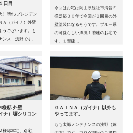
１日目
今回はお宅は岡山県総社市清音Ｅ
火）晴れ/プレジデン
様邸築３０年で今回が２回目の外
ＮＡ（ガイナ）外壁
壁塗装になるそうです。ブルー系
ようございます。も
の可愛らしい洋風１階建のお宅で
ナンス 浅野です。
す。１階建…
Ｍ様邸 外壁
ＧＡＩＮＡ（ガイナ）以外も
ガイナ）塀シリコン
やってます。
もも太郎メンテナンスの浅野（嫁
Ｍ様邸本宅、別宅、
の方）です。ブログ開設のご挨拶