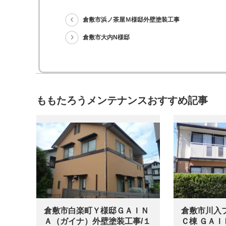
倉敷市浜ノ茶屋Ｍ様邸外壁塗装工事
倉敷市大内N様邸
ももたろうメンテナンスおすすめ記事
倉敷市白楽町Ｙ様邸ＧＡＩＮ
倉敷市川入
Ａ（ガイナ）外壁塗装工事/１
Ｃ棟 ＧＡ