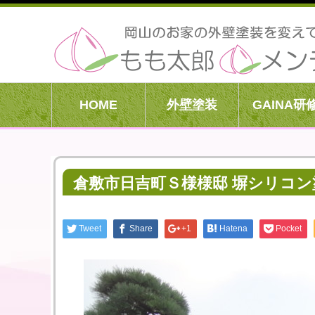
HOME
外壁塗装
GAINA研
倉敷市日吉町Ｓ様様邸 塀シリコン
Tweet
Share
+1
Hatena
Pocket