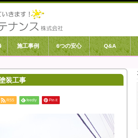
修
施工事例
6つの安心
Q&A
塗装工事
RSS
feedly
Pin it