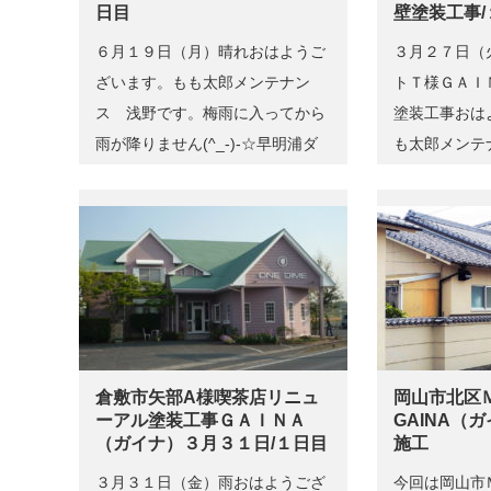
日目
壁塗装工事/
６月１９日（月）晴れおはようご
３月２７日（
ざいます。もも太郎メンテナン
トＴ様ＧＡＩ
ス 浅野です。梅雨に入ってから
塗装工事おは
雨が降りません(^_-)-☆早明浦ダ
も太郎メンテ
ムは取…
プレジデ…
倉敷市矢部A様喫茶店リニュ
岡山市北区
ーアル塗装工事ＧＡＩＮＡ
GAINA（
（ガイナ）３月３１日/１日目
施工
３月３１日（金）雨おはようござ
今回は岡山市