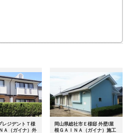
プレジデントＴ様
岡山県総社市Ｅ様邸 外壁/屋
ＩＮＡ（ガイナ）外
根ＧＡＩＮＡ（ガイナ）施工