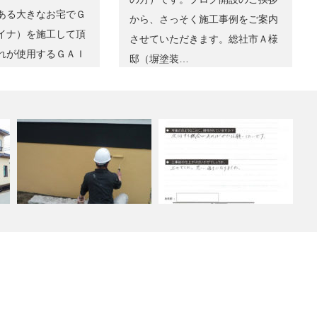
ある大きなお宅でＧ
から、さっそく施工事例をご案内
イナ）を施工して頂
させていただきます。総社市Ａ様
れが使用するＧＡＩ
邸（塀塗装…
ＧＡＩＮＡ（ガイナ）以外もや
塀塗装(ナノコンポジットW)施
ってます。
工の岡山県…