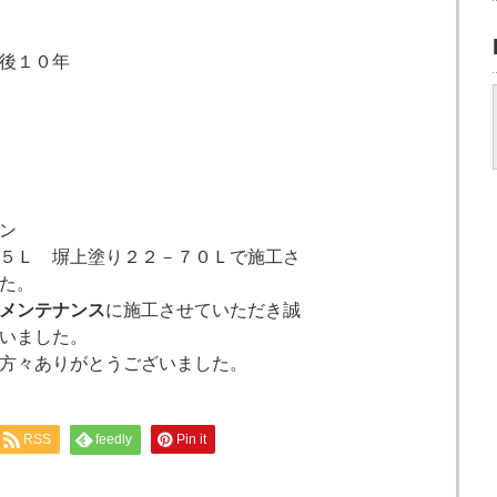
後１０年
ン
５Ｌ 塀上塗り２２－７０Ｌで施工さ
た。
メンテナンス
に施工させていただき誠
いました。
方々ありがとうございました。
RSS
feedly
Pin it