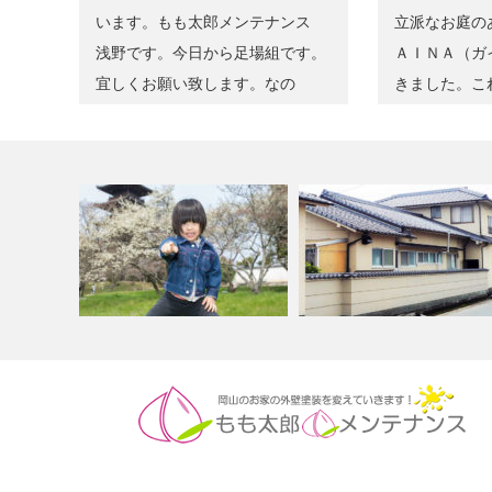
います。もも太郎メンテナンス
立派なお庭の
浅野です。今日から足場組です。
ＡＩＮＡ（ガ
宜しくお願い致します。なの
きました。こ
に・・気象庁様…
ＮＡ（ガイ…
もも太郎メンテナンスのホーム
岡山市北区Ｍ様邸 外壁
ページができ…
GAINA（ガイナ…