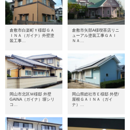
倉敷市白楽町Ｙ様邸ＧＡ
倉敷市矢部A様喫茶店リニ
ＩＮＡ（ガイナ）外壁塗
ューアル塗装工事ＧＡＩ
装工事…
ＮＡ…
岡山市北区Ｍ様邸 外壁
岡山県総社市Ｅ様邸 外壁/
GAINA（ガイナ）塀シリ
屋根ＧＡＩＮＡ（ガイ
コ…
ナ）…